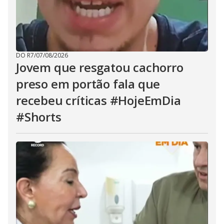
DO R7
/
07/08/2026
Jovem que resgatou cachorro
preso em portão fala que
recebeu críticas #HojeEmDia
#Shorts