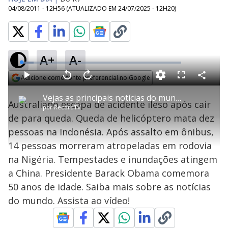
04/08/2011 - 12H56
(ATUALIZADO EM
24/07/2025 - 12H20
)
A+
A-
L
o
a
Adicione como fonte preferencial no Google
d
C
P
V
A
P
F
e
o
l
o
v
u
Opens in new window
d
m
a
l
a
l
:
Vejas as principais notícias do mundo no Giro de Notícias do
p
y
t
n
l
7
Australiano escapa de acidente ileso após cair
a
a
ç
s
.
por
RecordTV
r
r
a
c
6
t
1
r
l
r
0
de para queda. Queda de helicóptero mata dez
i
0
1
e
%
l
s
0
e
h
pessoas na Indonésia. Após assalto em ônibus,
e
s
n
a
g
e
r
u
g
14 pessoas morreram atropeladas em rodovia
n
u
a
d
n
o
d
na Nigéria. Tempestades e inundações atingem
s
o
s
a China. Presidente Barack Obama comemora
y
50 anos de idade. Saiba mais sobre as notícias
do mundo. Assista ao vídeo!
M
V
u
d
o