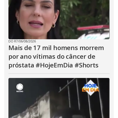
DO R7
/
06/08/2026
Mais de 17 mil homens morrem
por ano vítimas do câncer de
próstata #HojeEmDia #Shorts