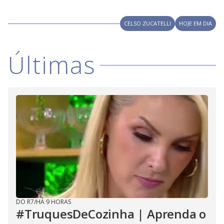
i
CELSO ZUCATELLI
HOJE EM DIA
d
Últimas
e
o
DO R7
/
HÁ 9 HORAS
#TruquesDeCozinha | Aprenda o