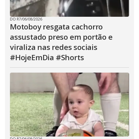
DO R7
/
06/08/2026
Motoboy resgata cachorro
assustado preso em portão e
viraliza nas redes sociais
#HojeEmDia #Shorts
DO R7
/
06/08/2026