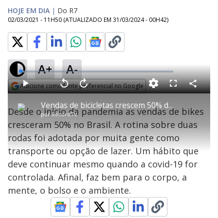
HOJE EM DIA
|
Do R7
02/03/2021 - 11H50
(ATUALIZADO EM
31/03/2024 - 00H42
)
A+
A-
L
o
a
Adicione como fonte preferencial no Google
d
C
P
V
A
P
F
e
o
l
o
v
u
Opens in new window
d
m
a
l
a
l
:
Vendas de bicicletas crescem 50% durante a pandemia
p
y
t
n
l
2
Desde o início da pandemia as vendas de bikes
a
a
ç
s
.
por
RecordTV
r
r
a
c
3
t
1
r
l
r
9
cresceram 50% no Brasil. A rotina sobre duas
i
0
1
e
%
l
s
0
e
h
rodas foi adotada por muita gente como
e
s
n
a
g
e
r
u
g
transporte ou opção de lazer. Um hábito que
n
u
a
d
n
o
d
deve continuar mesmo quando a covid-19 for
s
o
s
controlada. Afinal, faz bem para o corpo, a
y
mente, o bolso e o ambiente.
M
u
d