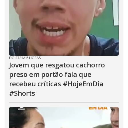
DO R7
/
HÁ 6 HORAS
Jovem que resgatou cachorro
preso em portão fala que
recebeu críticas #HojeEmDia
#Shorts