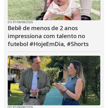
DO R7
/
06/08/2026
Bebê de menos de 2 anos
impressiona com talento no
futebol #HojeEmDia, #Shorts
DO R7
/
06/08/2026