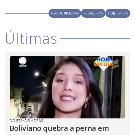
V
o
i
USO DE BICLETAS
PEDALEIROS
HOJE EM DIA
d
Últimas
e
o
DO R7
/
HÁ 5 HORAS
Boliviano quebra a perna em