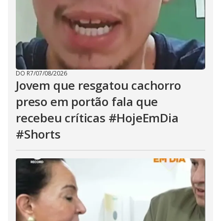
DO R7
/
07/08/2026
Jovem que resgatou cachorro
preso em portão fala que
recebeu críticas #HojeEmDia
#Shorts