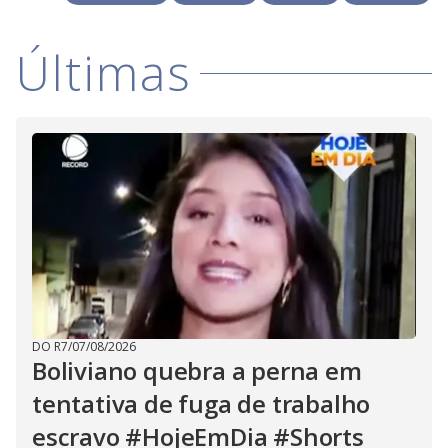
V
o
i
Últimas
d
e
o
DO R7
/
07/08/2026
Boliviano quebra a perna em
tentativa de fuga de trabalho
escravo #HojeEmDia #Shorts