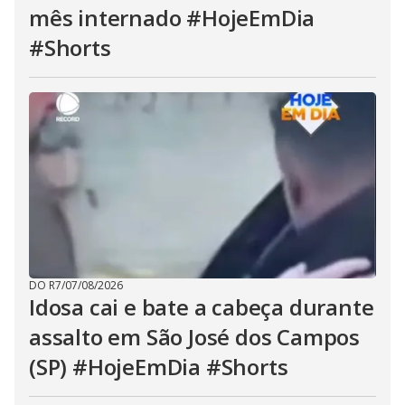
mês internado #HojeEmDia
#Shorts
DO R7
/
07/08/2026
Idosa cai e bate a cabeça durante
assalto em São José dos Campos
(SP) #HojeEmDia #Shorts