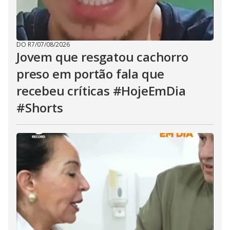
DO R7
/
07/08/2026
Jovem que resgatou cachorro
preso em portão fala que
recebeu críticas #HojeEmDia
#Shorts