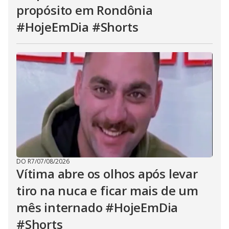
propósito em Rondônia
#HojeEmDia #Shorts
DO R7
/
07/08/2026
Vítima abre os olhos após levar
tiro na nuca e ficar mais de um
mês internado #HojeEmDia
#Shorts