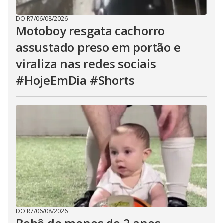
DO R7
/
06/08/2026
Motoboy resgata cachorro
assustado preso em portão e
viraliza nas redes sociais
#HojeEmDia #Shorts
DO R7
/
06/08/2026
Bebê de menos de 2 anos