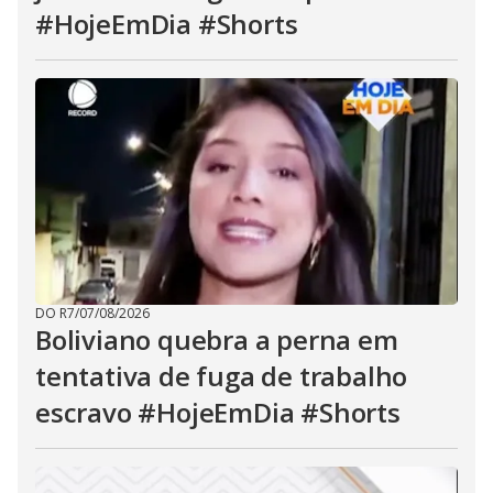
#HojeEmDia #Shorts
DO R7
/
07/08/2026
Boliviano quebra a perna em
tentativa de fuga de trabalho
escravo #HojeEmDia #Shorts