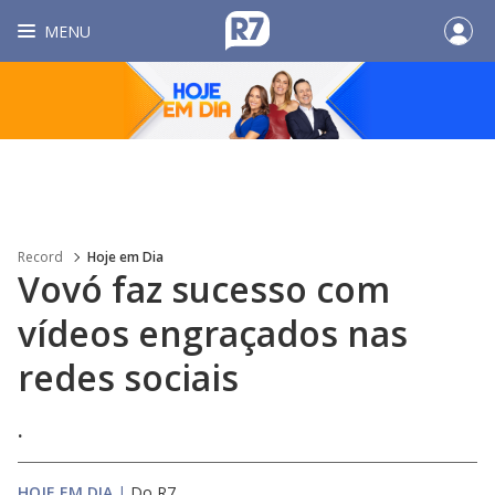
MENU
Record
Hoje em Dia
Vovó faz sucesso com
vídeos engraçados nas
redes sociais
.
HOJE EM DIA
|
Do R7