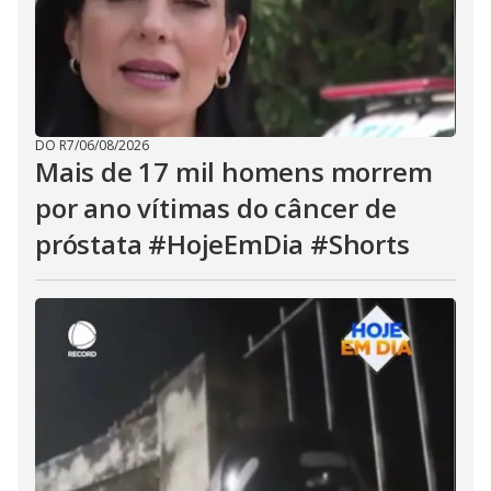
DO R7
/
06/08/2026
Mais de 17 mil homens morrem
por ano vítimas do câncer de
próstata #HojeEmDia #Shorts