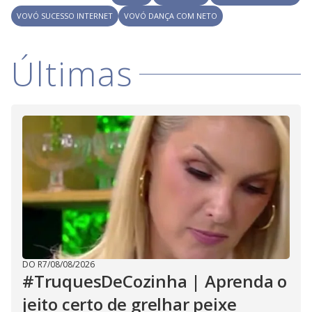
i
VOVÓ SUCESSO INTERNET
VOVÓ DANÇA COM NETO
d
Últimas
e
o
DO R7
/
08/08/2026
#TruquesDeCozinha | Aprenda o
jeito certo de grelhar peixe