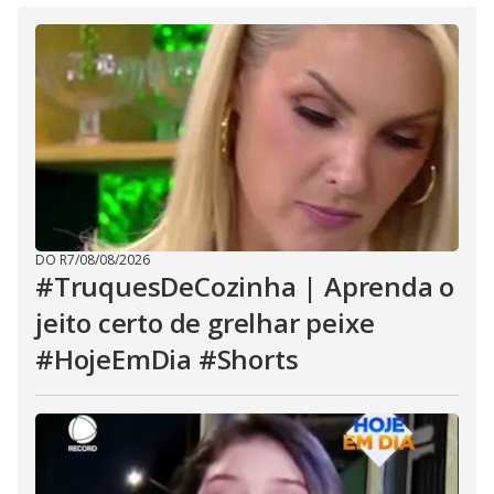
DO R7
/
08/08/2026
#TruquesDeCozinha | Aprenda o
jeito certo de grelhar peixe
#HojeEmDia #Shorts