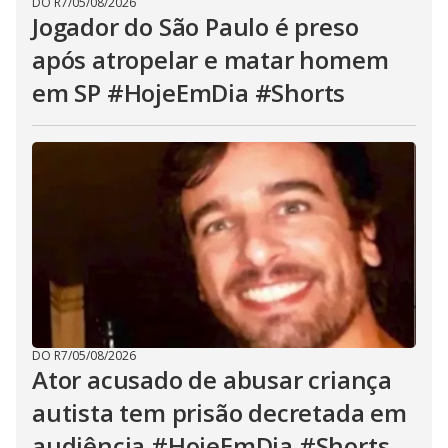
DO R7
/
05/08/2026
Jogador do São Paulo é preso
após atropelar e matar homem
em SP #HojeEmDia #Shorts
DO R7
/
05/08/2026
Ator acusado de abusar criança
autista tem prisão decretada em
audiência #HojeEmDia #Shorts