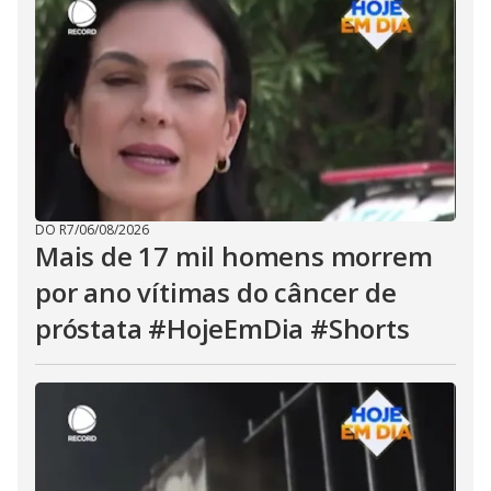
DO R7
/
06/08/2026
Mais de 17 mil homens morrem
por ano vítimas do câncer de
próstata #HojeEmDia #Shorts