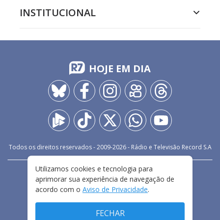
INSTITUCIONAL
HOJE EM DIA
Todos os direitos reservados - 2009-
2026
- Rádio e Televisão Record S.A
Utilizamos cookies e tecnologia para
CARREIRA
FALE CONOSCO
PRIVACIDADE
aprimorar sua experiência de navegação de
TERMOS E CONDIÇÕES DE USO
acordo com o
Aviso de Privacidade
.
FECHAR