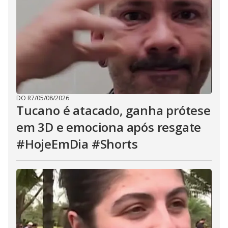
DO R7
/
05/08/2026
Tucano é atacado, ganha prótese
em 3D e emociona após resgate
#HojeEmDia #Shorts