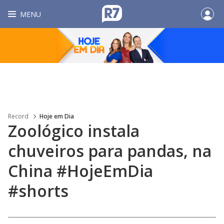
MENU
Record
Hoje em Dia
Zoológico instala
chuveiros para pandas, na
China #HojeEmDia
#shorts