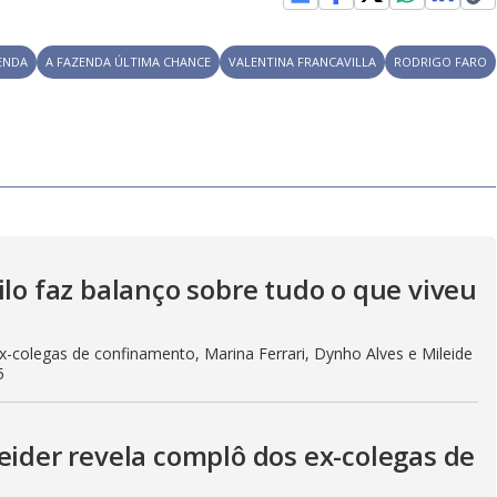
ENDA
A FAZENDA ÚLTIMA CHANCE
VALENTINA FRANCAVILLA
RODRIGO FARO
ilo faz balanço sobre tudo o que viveu
x-colegas de confinamento, Marina Ferrari, Dynho Alves e Mileide
5
eider revela complô dos ex-colegas de