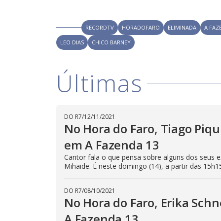
RECORDTV
HORADOFARO
ELIMINADA
A FAZ
LEO DIAS
CHICO BARNEY
Últimas
DO R7
/
12/11/2021
No Hora do Faro, Tiago Piqu
em A Fazenda 13
Cantor fala o que pensa sobre alguns dos seus e
Mihaide. É neste domingo (14), a partir das 15h1
DO R7
/
08/10/2021
No Hora do Faro, Erika Schn
A Fazenda 13