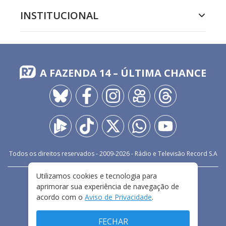
INSTITUCIONAL
A FAZENDA 14 – ÚLTIMA CHANCE
Todos os direitos reservados - 2009-
2026
- Rádio e Televisão Record S.A
Utilizamos cookies e tecnologia para
CARREIRA
FALE CONOSCO
PRIVACIDADE
aprimorar sua experiência de navegação de
TERMOS E CONDIÇÕES DE USO
acordo com o
Aviso de Privacidade
.
FECHAR