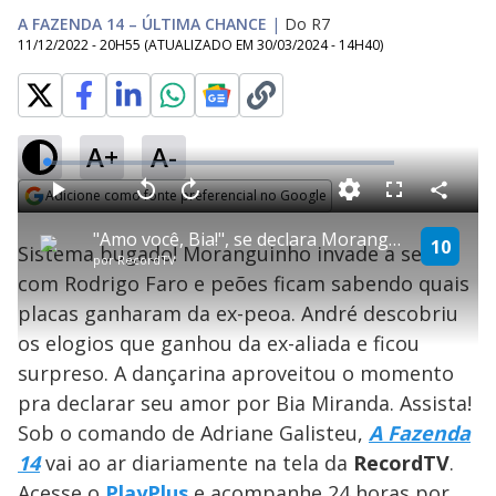
A FAZENDA 14 – ÚLTIMA CHANCE
|
Do R7
11/12/2022 - 20H55
(ATUALIZADO EM
30/03/2024 - 14H40
)
A+
A-
L
o
a
Adicione como fonte preferencial no Google
d
C
P
V
A
P
F
e
o
l
o
v
u
Opens in new window
d
m
a
l
a
l
:
"Amo você, Bia!", se declara Moranguinho | Última Chance
p
y
t
n
l
10
1
Sistema bugado! Moranguinho invade a sede
a
a
ç
s
.
por
RecordTV
r
r
a
c
1
t
1
r
l
r
2
com Rodrigo Faro e peões ficam sabendo quais
i
0
1
e
%
l
s
0
e
h
placas ganharam da ex-peoa. André descobriu
e
s
n
a
g
e
r
u
g
os elogios que ganhou da ex-aliada e ficou
n
u
a
d
n
o
d
surpreso. A dançarina aproveitou o momento
s
o
s
pra declarar seu amor por Bia Miranda. Assista!
y
Sob o comando de Adriane Galisteu,
A Fazenda
14
vai ao ar diariamente na tela da
Record
TV
.
M
u
d
Acesse o
PlayPlus
e acompanhe 24 horas por