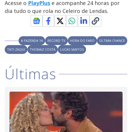
Acesse o
PlayPlus
e acompanhe 24 horas por
M
V
u
d
dia tudo o que rola no Celeiro de Lendas.
o
i
A FAZENDA 14
RECORD TV
HORA DO FARO
ÚLTIMA CHANCE
d
TATI ZAQUI
THOMAZ COSTA
LUCAS SANTOS
e
Últimas
o