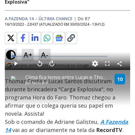
Explosiva"
A FAZENDA 14 – ÚLTIMA CHANCE
|
Do R7
16/10/2022 - 22H37
(ATUALIZADO EM
30/03/2024 - 13H12
)
A+
A-
L
o
a
Adicione como fonte preferencial no Google
d
C
P
V
A
P
F
e
o
l
o
v
u
Opens in new window
d
m
a
l
a
l
:
Clima fica tenso entre Lucas e Thomaz na dinâmica do Faro | Última Chance
p
y
t
n
l
10
2
Thomaz Costa e Lucas Santos discutiram
a
a
ç
s
.
por
RecordTV
r
r
a
c
2
t
1
r
l
r
8
durante brincadeira "Carga Explosiva", no
i
0
1
e
%
l
s
0
e
h
programa Hora do Faro. Thomaz chegou a
e
s
n
a
g
e
r
u
g
afirmar que o colega queria seu papel em
n
u
a
d
n
o
d
novela. Assista!
s
o
s
Sob o comando de Adriane Galisteu,
A Fazenda
y
14
vai ao ar diariamente na tela da
Record
TV
.