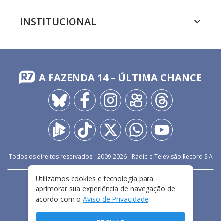
INSTITUCIONAL
A FAZENDA 14 – ÚLTIMA CHANCE
Todos os direitos reservados - 2009-
2026
- Rádio e Televisão Record S.A
Utilizamos cookies e tecnologia para
CARREIRA
FALE CONOSCO
PRIVACIDADE
aprimorar sua experiência de navegação de
TERMOS E CONDIÇÕES DE USO
acordo com o
Aviso de Privacidade
.