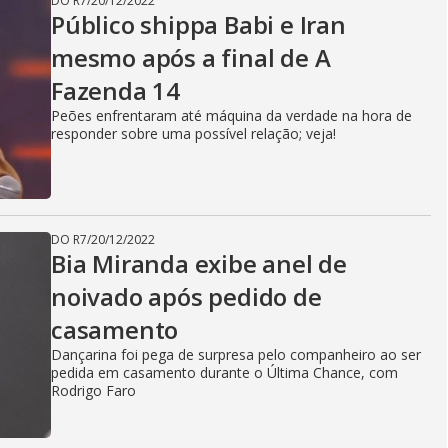
DO R7
/
20/12/2022
V
Público shippa Babi e Iran
mesmo após a final de A
Fazenda 14
i
Peões enfrentaram até máquina da verdade na hora de
responder sobre uma possível relação; veja!
d
DO R7
/
20/12/2022
e
Bia Miranda exibe anel de
noivado após pedido de
casamento
o
Dançarina foi pega de surpresa pelo companheiro ao ser
pedida em casamento durante o Última Chance, com
Rodrigo Faro