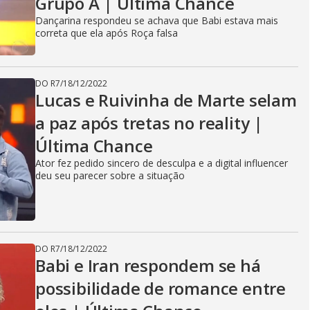
Grupo A | Última Chance
Dançarina respondeu se achava que Babi estava mais
correta que ela após Roça falsa
DO R7
/
18/12/2022
Lucas e Ruivinha de Marte selam
a paz após tretas no reality |
Última Chance
Ator fez pedido sincero de desculpa e a digital influencer
deu seu parecer sobre a situação
DO R7
/
18/12/2022
Babi e Iran respondem se há
possibilidade de romance entre