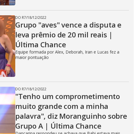
DO R7
/
18/12/2022
Grupo "aves" vence a disputa e
leva prêmio de 20 mil reais |
Última Chance
Equipe formada por Alex, Deborah, Iran e Lucas fez a
maior pontuação
DO R7
/
18/12/2022
"Tenho um comprometimento
muito grande com a minha
palavra", diz Moranguinho sobre
Grupo A | Última Chance
Dançarina respondeu se achava que Babi estava mais