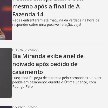
V
mesmo após a final de A
Fazenda 14
i
Peões enfrentaram até máquina da verdade na hora de
responder sobre uma possível relação; veja!
d
DO R7
/
20/12/2022
e
Bia Miranda exibe anel de
noivado após pedido de
casamento
o
Dançarina foi pega de surpresa pelo companheiro ao ser
pedida em casamento durante o Última Chance, com
Rodrigo Faro
DO R7
/
20/12/2022