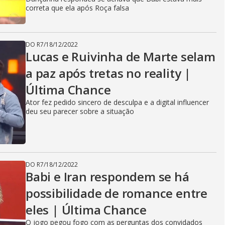
correta que ela após Roça falsa
DO R7
/
18/12/2022
Lucas e Ruivinha de Marte selam
a paz após tretas no reality |
Última Chance
Ator fez pedido sincero de desculpa e a digital influencer
deu seu parecer sobre a situação
DO R7
/
18/12/2022
Babi e Iran respondem se há
possibilidade de romance entre
eles | Última Chance
O jogo pegou fogo com as perguntas dos convidados