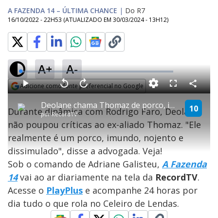
A FAZENDA 14 – ÚLTIMA CHANCE
|
Do R7
16/10/2022 - 22H53
(ATUALIZADO EM
30/03/2024 - 13H12
)
A+
A-
L
o
a
Adicione como fonte preferencial no Google
d
C
P
V
A
P
F
e
o
l
o
v
u
Opens in new window
d
m
a
l
a
l
:
Deolane chama Thomaz de porco, imundo e nojento | Última Chance
p
y
t
n
l
10
2
Durante dinâmica com Rodrigo Faro, Deolane
a
a
ç
s
.
por
RecordTV
r
r
a
c
3
t
1
r
l
r
8
não poupou críticas ao ex-aliado Thomaz. "Ele
i
0
1
e
%
l
s
0
e
h
realmente é um porco, imundo, nojento e
e
s
n
a
g
e
r
u
g
dissimulado", disse a advogada. Veja!
n
u
a
d
n
o
d
Sob o comando de Adriane Galisteu,
A Fazenda
s
o
s
14
vai ao ar diariamente na tela da
Record
TV
.
y
Acesse o
PlayPlus
e acompanhe 24 horas por
dia tudo o que rola no Celeiro de Lendas.
M
u
d