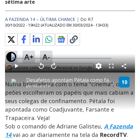
sétima arte
A FAZENDA 14 – ÚLTIMA CHANCE
|
Do R7
30/10/2022 - 19H22
(ATUALIZADO EM
30/03/2024 - 13H33
)
A+
A-
L
o
a
Adicione como fonte preferencial no Google
d
C
P
V
A
P
F
e
o
l
o
v
u
Opens in new window
d
m
a
l
a
l
:
Desafetos apontam Pétala como farsante, coadjuvante e trapaceira | Última Chance
p
y
t
n
l
10
1
Numa brincadeira com o tema "cinema", os
a
a
ç
s
.
por
RecordTV
r
r
a
c
5
t
1
r
l
r
5
peões escolheram os papéis que mais cabiam a
i
0
1
e
%
l
s
0
e
h
seus colegas de confinamento. Pétala foi
e
s
n
a
g
e
r
u
g
apontada como Coadjuvante, Farsante e
n
u
a
d
n
o
d
Trapaceira. Veja!
s
o
s
Sob o comando de Adriane Galisteu,
A Fazenda
y
14
vai ao ar diariamente na tela da
Record
TV
.