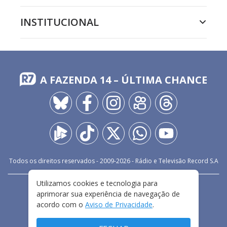
INSTITUCIONAL
A FAZENDA 14 – ÚLTIMA CHANCE
Todos os direitos reservados - 2009-
2026
- Rádio e Televisão Record S.A
Utilizamos cookies e tecnologia para
CARREIRA
FALE CONOSCO
PRIVACIDADE
aprimorar sua experiência de navegação de
TERMOS E CONDIÇÕES DE USO
acordo com o
Aviso de Privacidade
.