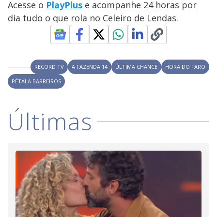
Acesse o
PlayPlus
e acompanhe 24 horas por
M
V
u
d
dia tudo o que rola no Celeiro de Lendas.
o
i
RECORD TV
A FAZENDA 14
ÚLTIMA CHANCE
HORA DO FARO
d
PÉTALA BARREIROS
e
Últimas
o