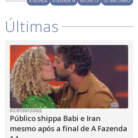
A FAZENDA
A FAZENDA 14
RECORD TV
ÚLTIMA CHANCE
M
V
u
d
o
Últimas
i
d
e
o
DO R7
/
20/12/2022
Público shippa Babi e Iran
mesmo após a final de A Fazenda