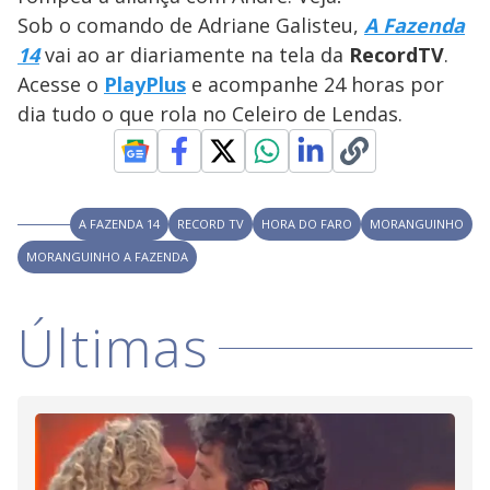
y
Sob o comando de Adriane Galisteu,
A Fazenda
14
vai ao ar diariamente na tela da
Record
TV
.
M
V
u
d
Acesse o
PlayPlus
e acompanhe 24 horas por
o
dia tudo o que rola no Celeiro de Lendas.
i
d
A FAZENDA 14
RECORD TV
HORA DO FARO
MORANGUINHO
MORANGUINHO A FAZENDA
e
Últimas
o