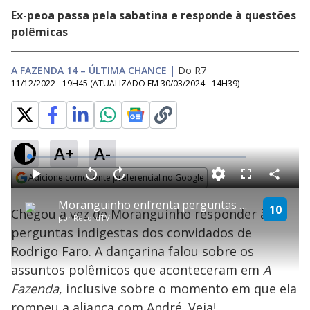
Ex-peoa passa pela sabatina e responde à questões
polêmicas
A FAZENDA 14 – ÚLTIMA CHANCE
|
Do R7
11/12/2022 - 19H45
(ATUALIZADO EM
30/03/2024 - 14H39
)
A+
A-
L
o
a
Adicione como fonte preferencial no Google
d
C
P
V
A
P
F
e
o
l
o
v
u
Opens in new window
d
m
a
l
a
l
:
Moranguinho enfrenta perguntas dos convidados de Faro e afirma: "Não me arrependo!" | Última Chance
p
y
t
n
l
10
0
Chegou a vez de Moranguinho responder às
a
a
ç
s
.
por
RecordTV
r
r
a
c
8
t
1
r
l
r
8
perguntas indigestas dos convidados de
i
0
1
e
%
l
s
0
e
h
Rodrigo Faro. A dançarina falou sobre os
e
s
n
a
g
e
r
u
g
assuntos polêmicos que aconteceram em
A
n
u
a
d
n
o
d
Fazenda
, inclusive sobre o momento em que ela
s
o
s
rompeu a aliança com André. Veja!