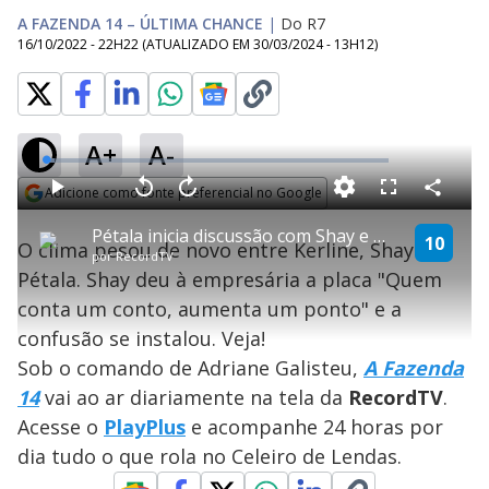
A FAZENDA 14 – ÚLTIMA CHANCE
|
Do R7
16/10/2022 - 22H22
(ATUALIZADO EM
30/03/2024 - 13H12
)
A+
A-
L
o
a
Adicione como fonte preferencial no Google
d
C
P
V
A
P
F
e
o
l
o
v
u
Opens in new window
d
m
a
l
a
l
:
Pétala inicia discussão com Shay e Kerline | Última Chance
p
y
t
n
l
10
2
O clima pesou de novo entre Kerline, Shay e
a
a
ç
s
.
por
RecordTV
r
r
a
c
5
t
1
r
l
r
4
Pétala. Shay deu à empresária a placa "Quem
i
0
1
e
%
l
s
0
e
h
conta um conto, aumenta um ponto" e a
e
s
n
a
g
e
r
u
g
confusão se instalou. Veja!
n
u
a
d
n
o
d
Sob o comando de Adriane Galisteu,
A Fazenda
s
o
s
14
vai ao ar diariamente na tela da
Record
TV
.
y
Acesse o
PlayPlus
e acompanhe 24 horas por
dia tudo o que rola no Celeiro de Lendas.
M
u
d