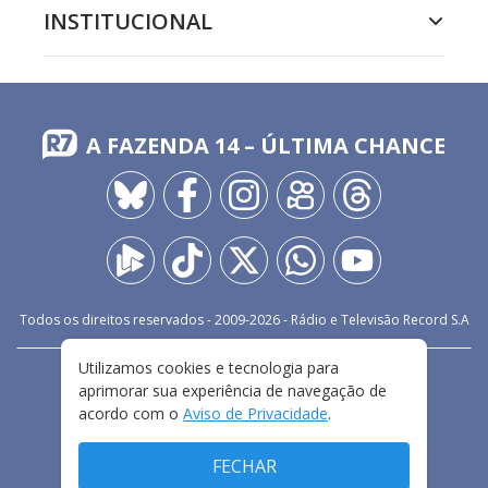
INSTITUCIONAL
A FAZENDA 14 – ÚLTIMA CHANCE
Todos os direitos reservados - 2009-
2026
- Rádio e Televisão Record S.A
Utilizamos cookies e tecnologia para
CARREIRA
FALE CONOSCO
PRIVACIDADE
aprimorar sua experiência de navegação de
TERMOS E CONDIÇÕES DE USO
acordo com o
Aviso de Privacidade
.
FECHAR