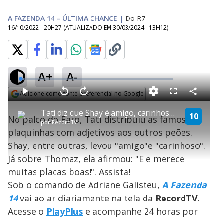
A FAZENDA 14 – ÚLTIMA CHANCE
|
Do R7
16/10/2022 - 20H27
(ATUALIZADO EM
30/03/2024 - 13H12
)
A+
A-
L
o
a
Adicione como fonte preferencial no Google
d
C
P
V
A
P
F
e
o
l
o
v
u
Opens in new window
d
m
a
l
a
l
:
Tati diz que Shay é amigo, carinhoso, inteligente e prestativo | Última Chance
p
y
t
n
l
10
2
No palco do Faro, Tati distribuiu as famosas
a
a
ç
s
.
por
RecordTV
r
r
a
c
2
t
1
r
l
r
3
plaquinhas com adjetivos aos outros peões.
i
0
1
e
%
l
s
0
e
h
Shay, entre outras, levou "amigo"e "carinhoso".
e
s
n
a
g
e
r
u
g
Já sobre Thomaz, ela afirmou: "Ele merece
n
u
a
d
n
o
d
muitas placas boas!". Assista!
s
o
s
Sob o comando de Adriane Galisteu,
A Fazenda
y
14
vai ao ar diariamente na tela da
Record
TV
.
Acesse o
PlayPlus
e acompanhe 24 horas por
M
u