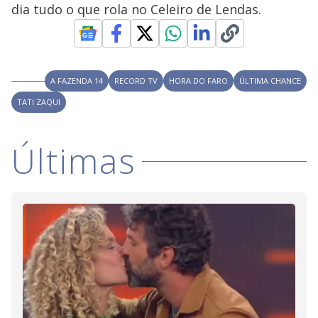
V
d
dia tudo o que rola no Celeiro de Lendas.
o
i
A FAZENDA 14
RECORD TV
HORA DO FARO
ÚLTIMA CHANCE
d
TATI ZAQUI
e
Últimas
o