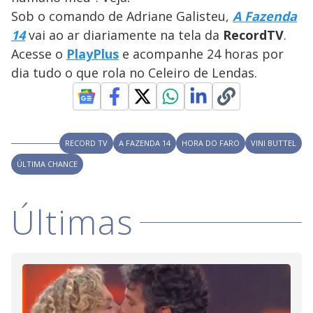
y
Sob o comando de Adriane Galisteu,
A Fazenda
14
vai ao ar diariamente na tela da
Record
TV
.
M
V
u
d
Acesse o
PlayPlus
e acompanhe 24 horas por
o
dia tudo o que rola no Celeiro de Lendas.
i
d
RECORD TV
A FAZENDA 14
HORA DO FARO
VINI BUTTEL
ÚLTIMA CHANCE
e
Últimas
o