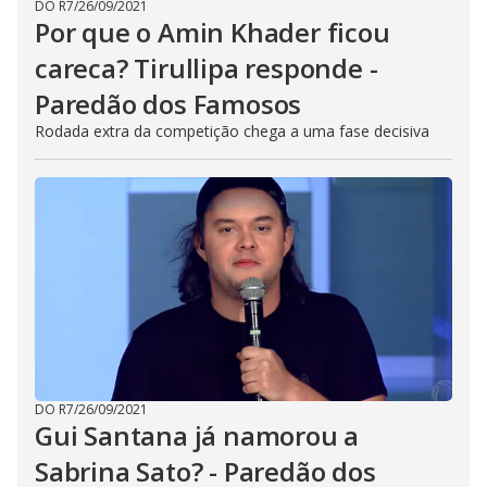
DO R7
/
26/09/2021
s
Por que o Amin Khader ficou
i
n
careca? Tirullipa responde -
g
t
h
Paredão dos Famosos
e
E
Rodada extra da competição chega a uma fase decisiva
s
c
a
p
e
k
e
y
o
r
a
c
t
i
v
a
t
i
DO R7
/
26/09/2021
n
g
Gui Santana já namorou a
t
h
Sabrina Sato? - Paredão dos
e
c