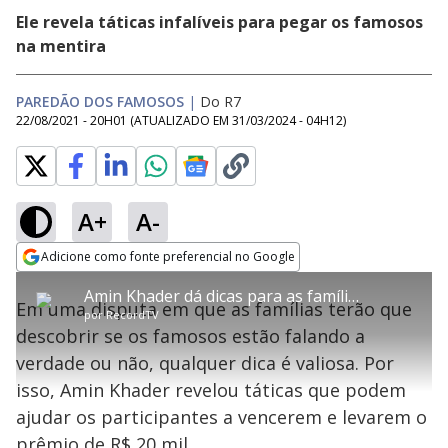
Ele revela táticas infalíveis para pegar os famosos
na mentira
PAREDÃO DOS FAMOSOS
|
Do R7
22/08/2021 - 20H01
(ATUALIZADO EM
31/03/2024 - 04H12
)
A+
A-
error_outline
Adicione como fonte preferencial no Google
OK
T
T
Opens in new window
Amin Khader dá dicas para as famílias descobrirem quando famosos estão mentindo - Paredão dos Famosos
h
O vídeo não está disponível ou não é
Oops! Algo deu errado
h
C
Em uma disputa em que as famílias terão que
i
por
RecordTV
i
suportado pelo seu browser
s
l
Por favor, recarregue a página.
descobrir se os famosos estão falando a
i
s
Código do Erro:
MEDIA_ERR_SRC_NOT_SUPPORTED
o
s
i
verdade ou não, qualquer dica é valiosa. Por
a
s
Recarregar
s
m
isso, Amin Khader revelou táticas que podem
e
o
a
d
M
m
ajudar os participantes a vencerem e levarem o
a
o
o
l
prêmio de R$ 20 mil.
w