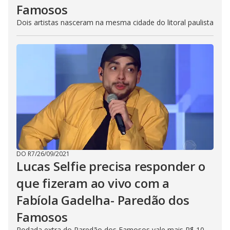
Famosos
l
o
s
Dois artistas nasceram na mesma cidade do litoral paulista
e
b
u
t
t
o
n
.
DO R7
/
26/09/2021
Lucas Selfie precisa responder o
que fizeram ao vivo com a
Fabíola Gadelha- Paredão dos
Famosos
Rodada extra do Paredão dos Famosos vale mais R$ 10