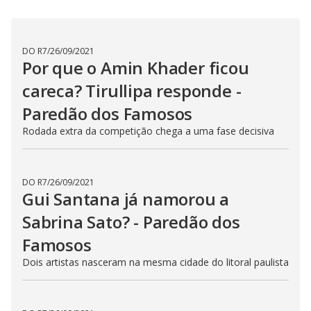
o
m
w
o
g
.
d
a
l
DO R7
/
26/09/2021
c
Por que o Amin Khader ficou
a
n
b
careca? Tirullipa responde -
e
c
Paredão dos Famosos
l
o
Rodada extra da competição chega a uma fase decisiva
s
e
d
b
y
p
DO R7
/
26/09/2021
r
Gui Santana já namorou a
e
s
Sabrina Sato? - Paredão dos
s
i
Famosos
n
g
t
Dois artistas nasceram na mesma cidade do litoral paulista
h
e
E
s
c