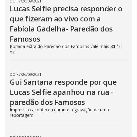
DO R7
/
26/09/2021
a
Lucas Selfie precisa responder o
p
e
k
que fizeram ao vivo com a
e
y
Fabíola Gadelha- Paredão dos
o
r
Famosos
a
c
t
Rodada extra do Paredão dos Famosos vale mais R$ 10
i
mil
v
a
t
i
n
DO R7
/
26/09/2021
g
Gui Santana responde por que
t
h
e
Lucas Selfie apanhou na rua -
c
l
paredão dos Famosos
o
s
Imprevisto aconteceu durante a gravação de uma
e
b
reportagem
u
t
t
o
n