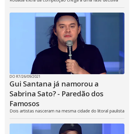
n
g
t
h
e
E
s
c
a
p
e
k
e
y
o
r
a
c
t
DO R7
/
26/09/2021
i
Gui Santana já namorou a
v
a
Sabrina Sato? - Paredão dos
t
i
Famosos
n
g
t
Dois artistas nasceram na mesma cidade do litoral paulista
h
e
c
l
o