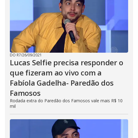
s
e
b
u
t
t
o
n
.
DO R7
/
26/09/2021
Lucas Selfie precisa responder o
que fizeram ao vivo com a
Fabíola Gadelha- Paredão dos
Famosos
Rodada extra do Paredão dos Famosos vale mais R$ 10
mil