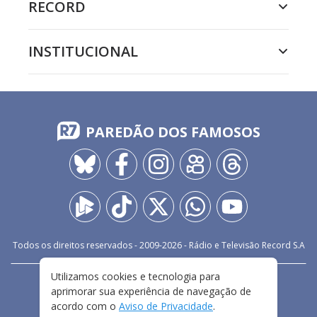
RECORD
INSTITUCIONAL
PAREDÃO DOS FAMOSOS
Todos os direitos reservados - 2009-
2026
- Rádio e Televisão Record S.A
Utilizamos cookies e tecnologia para
CARREIRA
FALE CONOSCO
PRIVACIDADE
aprimorar sua experiência de navegação de
TERMOS E CONDIÇÕES DE USO
acordo com o
Aviso de Privacidade
.