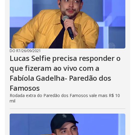
t
o
n
.
DO R7
/
26/09/2021
Lucas Selfie precisa responder o
que fizeram ao vivo com a
Fabíola Gadelha- Paredão dos
Famosos
Rodada extra do Paredão dos Famosos vale mais R$ 10
mil