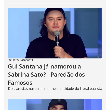
E
s
c
a
p
e
k
e
y
o
r
a
c
t
i
v
a
DO R7
/
26/09/2021
t
i
Gui Santana já namorou a
n
g
Sabrina Sato? - Paredão dos
t
h
Famosos
e
c
l
Dois artistas nasceram na mesma cidade do litoral paulista
o
s
e
b
u
t