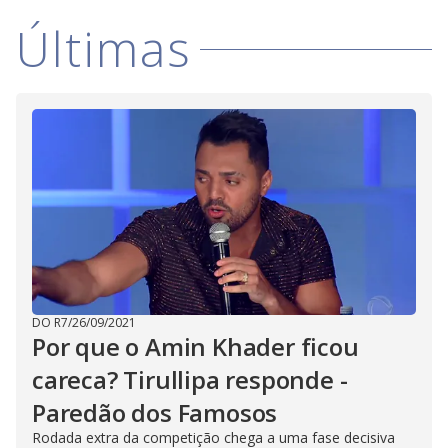
a
h
d
i
l
Últimas
o
s
o
m
w
o
g
.
d
a
l
c
a
n
b
e
c
l
o
s
e
d
b
y
p
r
DO R7
/
26/09/2021
e
Por que o Amin Khader ficou
s
s
careca? Tirullipa responde -
i
n
g
Paredão dos Famosos
t
h
Rodada extra da competição chega a uma fase decisiva
e