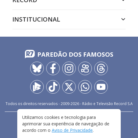
INSTITUCIONAL
PAREDÃO DOS FAMOSOS
Todos os direitos reservados - 2009-
2026
- Rádio e Televisão Record S.A
Utilizamos cookies e tecnologia para
CARREIRA
FALE CONOSCO
PRIVACIDADE
aprimorar sua experiência de navegação de
TERMOS E CONDIÇÕES DE USO
acordo com o
Aviso de Privacidade
.