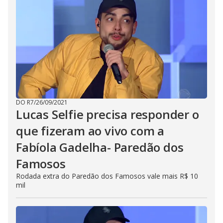
s
e
b
u
t
t
o
n
.
DO R7
/
26/09/2021
Lucas Selfie precisa responder o
que fizeram ao vivo com a
Fabíola Gadelha- Paredão dos
Famosos
Rodada extra do Paredão dos Famosos vale mais R$ 10
mil