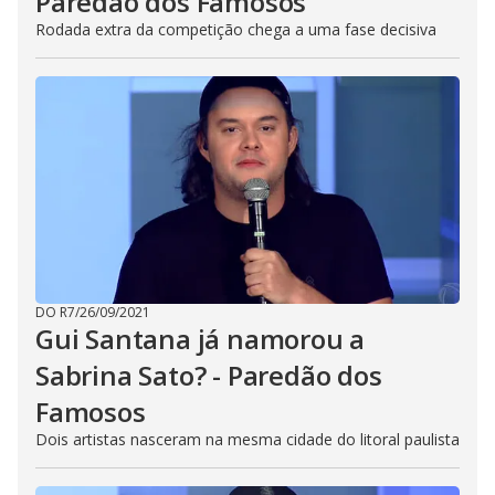
Paredão dos Famosos
n
g
Rodada extra da competição chega a uma fase decisiva
t
h
e
E
s
c
a
p
e
k
e
y
o
r
a
c
t
i
v
DO R7
/
26/09/2021
a
Gui Santana já namorou a
t
i
Sabrina Sato? - Paredão dos
n
g
Famosos
t
h
e
Dois artistas nasceram na mesma cidade do litoral paulista
c
l
o