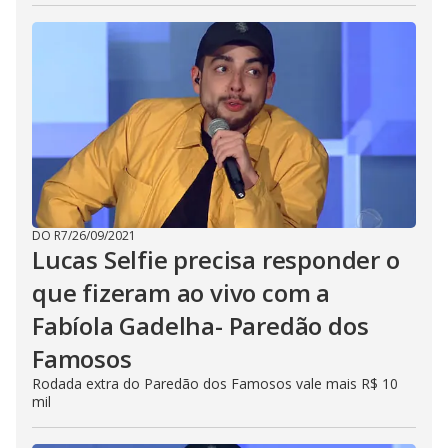
s
e
b
u
t
t
o
n
.
DO R7
/
26/09/2021
Lucas Selfie precisa responder o
que fizeram ao vivo com a
Fabíola Gadelha- Paredão dos
Famosos
Rodada extra do Paredão dos Famosos vale mais R$ 10
mil