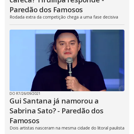
n
g
Paredão dos Famosos
t
h
Rodada extra da competição chega a uma fase decisiva
e
E
s
c
a
p
e
k
e
y
o
r
a
c
t
i
v
a
t
DO R7
/
26/09/2021
i
Gui Santana já namorou a
n
g
Sabrina Sato? - Paredão dos
t
h
e
Famosos
c
l
Dois artistas nasceram na mesma cidade do litoral paulista
o