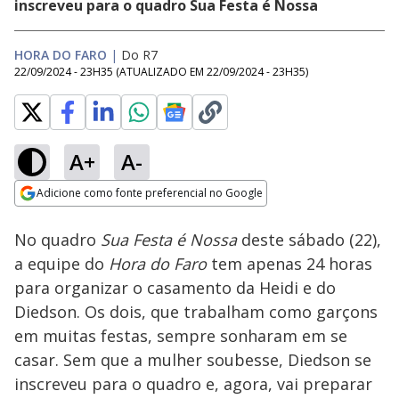
inscreveu para o quadro Sua Festa é Nossa
HORA DO FARO
|
Do R7
22/09/2024 - 23H35
(ATUALIZADO EM
22/09/2024 - 23H35
)
A+
A-
Loaded
:
4.13%
Adicione como fonte preferencial no Google
Ativar
Som
Opens in new window
No quadro
Sua Festa é Nossa
deste sábado (22),
a equipe do
Hora do Faro
tem apenas 24 horas
para organizar o casamento da Heidi e do
Diedson. Os dois, que trabalham como garçons
em muitas festas, sempre sonharam em se
casar. Sem que a mulher soubesse, Diedson se
inscreveu para o quadro e, agora, vai preparar