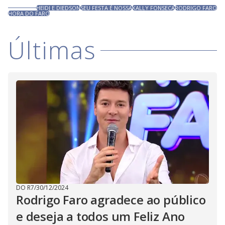
HEIDI E DIEDSON
SEU FESTA É NOSSA
KALLY FONSECA
RODRIGO FARO
HORA DO FARO
Últimas
DO R7
/
30/12/2024
Rodrigo Faro agradece ao público
e deseja a todos um Feliz Ano