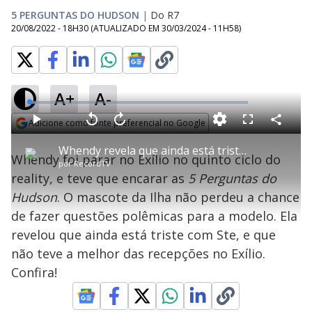
5 PERGUNTAS DO HUDSON
|
Do R7
20/08/2022 - 18H30
(ATUALIZADO EM
30/03/2024 - 11H58
)
A+
A-
L
o
a
Adicione como fonte preferencial no Google
d
C
P
V
A
P
F
e
o
l
o
v
u
Opens in new window
d
m
a
l
a
l
:
Whendy revela que ainda está triste com Ste | 5 Perguntas do Hudson
p
y
t
n
l
2
Whendy foi parar no Exílio no quinto ciclo do
a
a
ç
s
.
por
RecordTV
r
r
a
c
7
t
1
r
l
r
5
reality, e teve que encarar as
5 Perguntas do
i
0
1
e
%
l
s
0
e
h
Hudson
. O mascote da Ilha não perdeu a chance
e
s
n
a
g
e
r
u
g
de fazer questões polêmicas para a modelo. Ela
n
u
a
d
n
o
d
revelou que ainda está triste com Ste, e que
s
o
s
não teve a melhor das recepções no Exílio.
y
Confira!
M
u
d