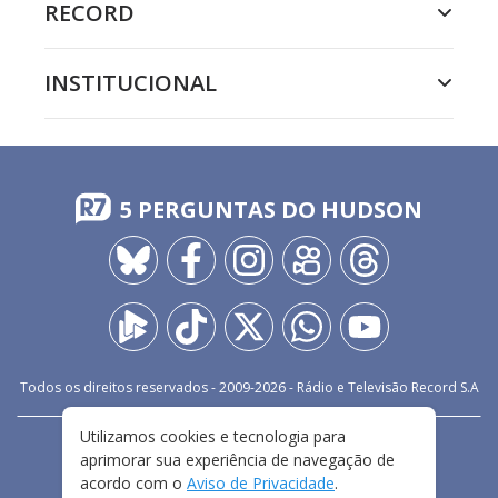
RECORD
INSTITUCIONAL
5 PERGUNTAS DO HUDSON
Todos os direitos reservados - 2009-
2026
- Rádio e Televisão Record S.A
Utilizamos cookies e tecnologia para
CARREIRA
FALE CONOSCO
PRIVACIDADE
aprimorar sua experiência de navegação de
TERMOS E CONDIÇÕES DE USO
acordo com o
Aviso de Privacidade
.