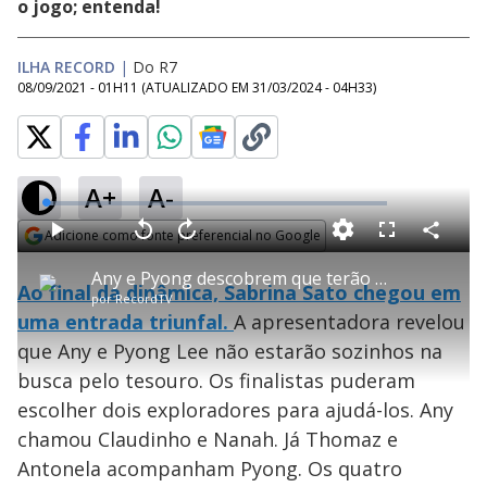
o jogo; entenda!
ILHA RECORD
|
Do R7
08/09/2021 - 01H11
(ATUALIZADO EM
31/03/2024 - 04H33
)
A+
A-
L
o
a
Adicione como fonte preferencial no Google
d
C
P
V
A
P
F
e
o
l
o
v
u
Opens in new window
d
m
a
l
a
l
:
Any e Pyong descobrem que terão ajuda dos amigos na caça ao tesouro - Ilha Record
p
y
t
n
l
2
Ao final da dinâmica, Sabrina Sato chegou em
a
a
ç
s
.
por
RecordTV
r
r
a
c
2
t
1
r
l
r
8
uma entrada triunfal.
A apresentadora revelou
i
0
1
e
%
l
s
0
e
h
que Any e Pyong Lee não estarão sozinhos na
e
s
n
a
g
e
r
u
g
busca pelo tesouro. Os finalistas puderam
n
u
a
d
n
o
d
escolher dois exploradores para ajudá-los. Any
s
o
s
chamou Claudinho e Nanah. Já Thomaz e
y
Antonela acompanham Pyong. Os quatro