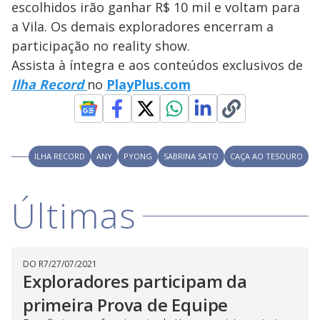
escolhidos irão ganhar R$ 10 mil e voltam para
M
V
u
d
a Vila. Os demais exploradores encerram a
o
participação no reality show.
i
Assista à íntegra e aos conteúdos exclusivos de
Ilha Record
no
PlayPlus.com
d
e
ILHA RECORD
ANY
PYONG
SABRINA SATO
CAÇA AO TESOURO
o
Últimas
DO R7
/
27/07/2021
Exploradores participam da
primeira Prova de Equipe