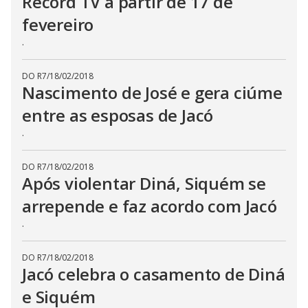
d
Record TV a partir de 17 de
fevereiro
e
.
o
DO R7
/
18/02/2018
Nascimento de José e gera ciúme
entre as esposas de Jacó
.
DO R7
/
18/02/2018
Após violentar Diná, Siquém se
arrepende e faz acordo com Jacó
.
DO R7
/
18/02/2018
Jacó celebra o casamento de Diná
e Siquém