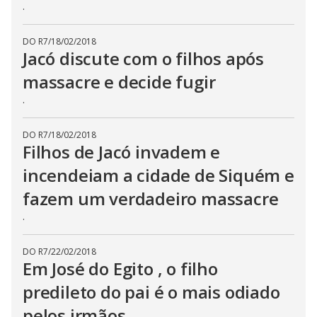
.
DO R7
/
18/02/2018
Jacó discute com o filhos após
massacre e decide fugir
.
DO R7
/
18/02/2018
Filhos de Jacó invadem e
incendeiam a cidade de Siquém e
fazem um verdadeiro massacre
.
DO R7
/
22/02/2018
Em José do Egito , o filho
predileto do pai é o mais odiado
pelos irmãos