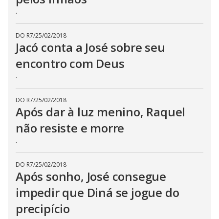
.
DO R7
/
25/02/2018
Jacó conta a José sobre seu
encontro com Deus
.
DO R7
/
25/02/2018
Após dar à luz menino, Raquel
não resiste e morre
.
DO R7
/
25/02/2018
Após sonho, José consegue
impedir que Diná se jogue do
precipício