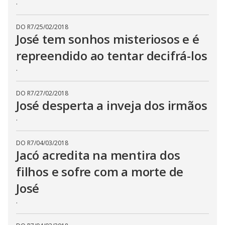
.
DO R7
/
25/02/2018
José tem sonhos misteriosos e é
repreendido ao tentar decifrá-los
.
DO R7
/
27/02/2018
José desperta a inveja dos irmãos
.
DO R7
/
04/03/2018
Jacó acredita na mentira dos
filhos e sofre com a morte de
José
.