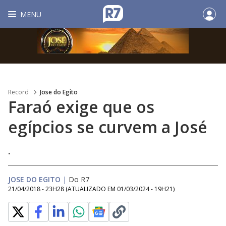
MENU
Record
Jose do Egito
Faraó exige que os
egípcios se curvem a José
.
JOSE DO EGITO
|
Do R7
21/04/2018 - 23H28
(ATUALIZADO EM
01/03/2024 - 19H21
)