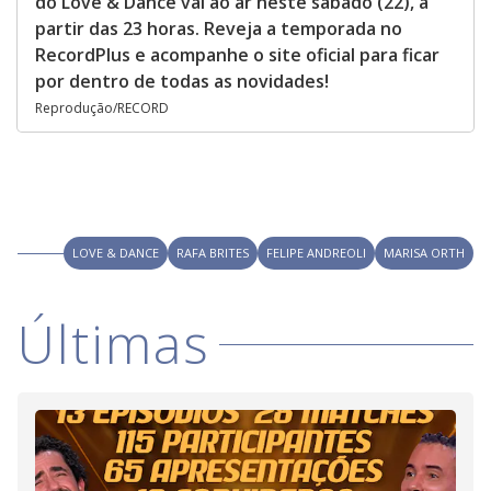
do Love & Dance vai ao ar neste sábado (22), a
partir das 23 horas. Reveja a temporada no
RecordPlus e acompanhe o site oficial para ficar
por dentro de todas as novidades!
Reprodução/RECORD
LOVE & DANCE
RAFA BRITES
FELIPE ANDREOLI
MARISA ORTH
Últimas