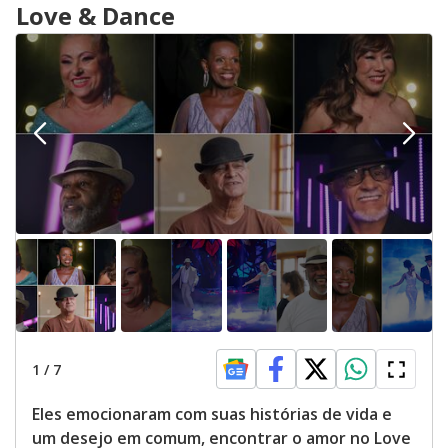
Love & Dance
w
.
T
h
i
s
m
o
d
a
l
c
a
n
b
e
c
l
o
s
e
d
b
y
p
r
1
/
7
e
s
s
Eles emocionaram com suas histórias de vida e
i
n
um desejo em comum, encontrar o amor no Love
g