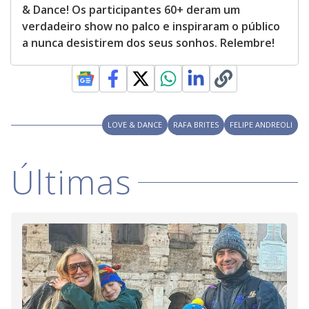
& Dance! Os participantes 60+ deram um
t
h
verdadeiro show no palco e inspiraram o público
e
E
a nunca desistirem dos seus sonhos. Relembre!
s
c
a
p
e
k
e
y
o
LOVE & DANCE
RAFA BRITES
FELIPE ANDREOLI
r
a
c
t
Últimas
i
v
a
t
i
n
g
t
h
e
c
l
o
s
e