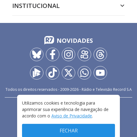
INSTITUCIONAL
NOVIDADES
Todos os direitos reservados - 2009-
2026
- Rádio e Televisão Record S.A
Utilizamos cookies e tecnologia para
CARREIRA
FALE CONOSCO
PRIVACIDADE
aprimorar sua experiência de navegação de
TERMOS E CONDIÇÕES DE USO
acordo com o
Aviso de Privacidade
.
FECHAR