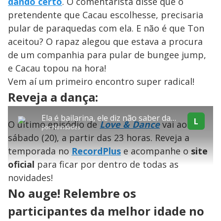
dando certo
. O comentarista disse que o
pretendente que Cacau escolhesse, precisaria
pular de paraquedas com ela. E não é que Ton
aceitou? O rapaz alegou que estava a procura
de um companhia para pular de bungee jump,
e Cacau topou na hora!
Vem aí um primeiro encontro super radical!
explore
Reveja a dança:
T
Ela é bailarina, ele diz não saber dançar: Cacau conhece primeiro pretendente no Love & Dance
h
L
O último episódio de
Love & Dance
vai ao no
i
Conteúdo bloqueado
por
Novidades
s
sábado (20), a partir das 23 horas. Reveja a
i
Lamentamos, mas o vídeo que está tentando assisitr é de exibição
s
exclusiva em território brasileiro :-(
temporada no
RecordPlus
e acompanhe o
site
a
m
oficial
para ficar por dentro de todas as
o
d
novidades!
a
l
No auge! Relembre os
w
i
n
participantes da melhor idade no
d
o