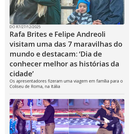
b
u
t
t
o
n
DO R7
/
27/12/2025
.
Rafa Brites e Felipe Andreoli
visitam uma das 7 maravilhas do
mundo e destacam: ‘Dia de
conhecer melhor as histórias da
cidade’
Os apresentadores fizeram uma viagem em família para o
Coliseu de Roma, na Itália