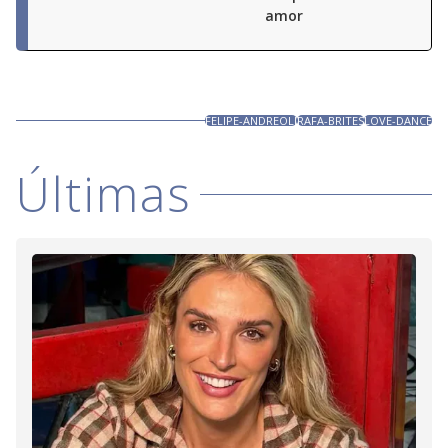
amor
FELIPE-ANDREOLI
RAFA-BRITES
LOVE-DANCE
Últimas