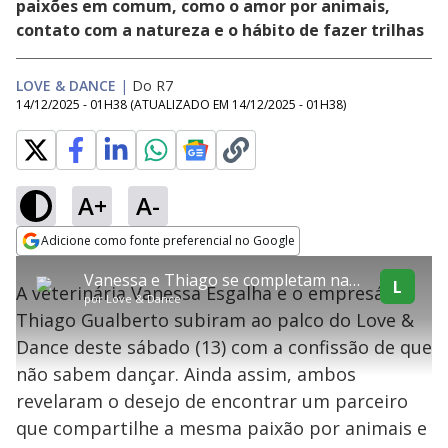
paixões em comum, como o amor por animais,
contato com a natureza e o hábito de fazer trilhas
LOVE & DANCE
|
Do R7
14/12/2025 - 01H38
(ATUALIZADO EM
14/12/2025 - 01H38
)
A+
A-
explore
Adicione como fonte preferencial no Google
This
Opens in new window
Vanessa e Thiago se completam na timidez durante coreografia ao som de Amy Winehouse
is
L
A veterinária Vanessa Esgalha e o empresário
a
Conteúdo bloqueado
por
Love & Dance
modal
Thiago Gualberto subiram ao palco do Love &
window.
Lamentamos, mas o vídeo que está tentando assisitr é de exibição
This
exclusiva em território brasileiro :-(
Dance deste sábado (13) com a confissão de que
modal
can
não sabem dançar. Ainda assim, ambos
be
closed
revelaram o desejo de encontrar um parceiro
by
pressing
que compartilhe a mesma paixão por animais e
the
Escape