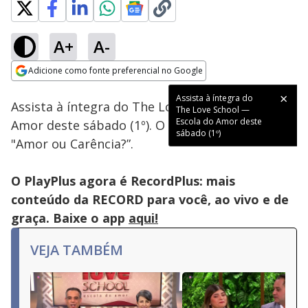
A+
A-
Loaded
:
1.94%
Adicione como fonte preferencial no Google
Subtitles
Ativar
Som
Opens in new window
Assista à íntegra do
Assista à íntegra do The Love School - Escola do
The Love School —
Escola do Amor deste
Amor deste sábado (1º). O tema abordado foi
sábado (1º)
"Amor ou Carência?”.
O PlayPlus agora é RecordPlus: mais
conteúdo da RECORD para você, ao vivo e de
graça. Baixe o app
aqui!
VEJA TAMBÉM