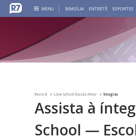
MENU
BRASÍLIA
ENTRETÊ
ESPORTES
Record
Love School Escola Amor
Íntegras
Assista à ínte
School — Esco