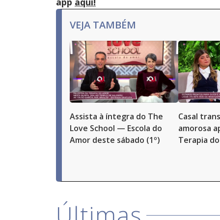
app
aqui!
VEJA TAMBÉM
Assista à íntegra do The
Casal tran
Love School — Escola do
amorosa ap
Amor deste sábado (1º)
Terapia d
Últimas