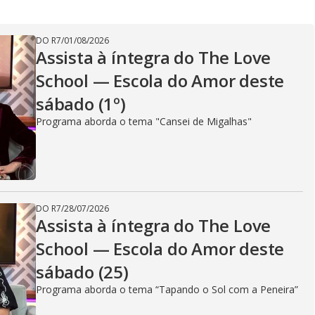
DO R7
/
01/08/2026
Assista à íntegra do The Love
School — Escola do Amor deste
sábado (1º)
Programa aborda o tema "Cansei de Migalhas"
DO R7
/
28/07/2026
Assista à íntegra do The Love
School — Escola do Amor deste
sábado (25)
Programa aborda o tema “Tapando o Sol com a Peneira”