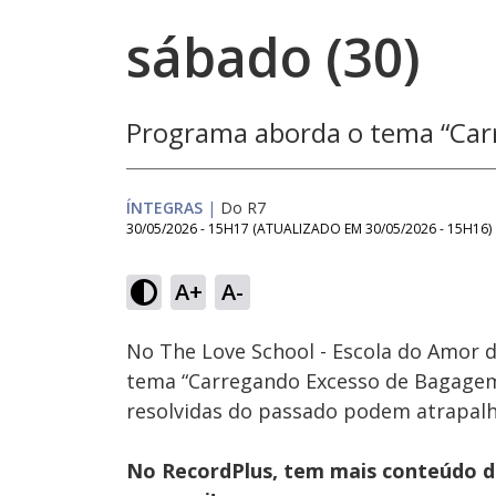
sábado (30)
Programa aborda o tema “Car
ÍNTEGRAS
|
Do R7
30/05/2026 - 15H17
(ATUALIZADO EM
30/05/2026 - 15H16
)
Loaded
:
1.26%
A+
A-
Ativar
Som
No The Love School - Escola do Amor 
tema “Carregando Excesso de Bagagem
resolvidas do passado podem atrapalha
No RecordPlus, tem mais conteúdo da