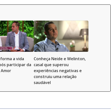
sforma a vida
Conheça Neide e Welinton,
ós participar da
casal que superou
o Amor
experiências negativas e
construiu uma relação
saudável