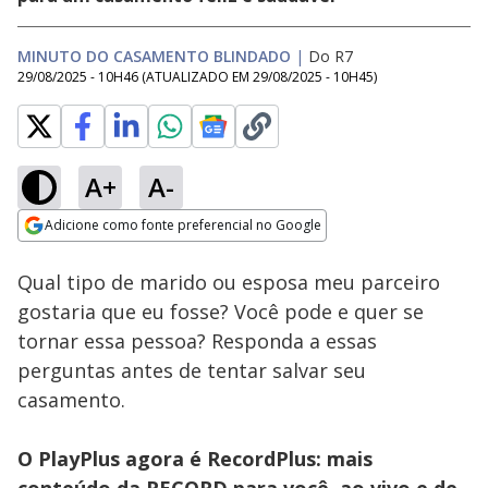
MINUTO DO CASAMENTO BLINDADO
|
Do R7
29/08/2025 - 10H46
(ATUALIZADO EM
29/08/2025 - 10H45
)
A+
A-
Loaded
:
87.47%
Adicione como fonte preferencial no Google
Subtitles
Ativar
Som
Opens in new window
Qual tipo de marido ou esposa meu parceiro
gostaria que eu fosse? Você pode e quer se
tornar essa pessoa? Responda a essas
perguntas antes de tentar salvar seu
casamento.
O PlayPlus agora é RecordPlus: mais