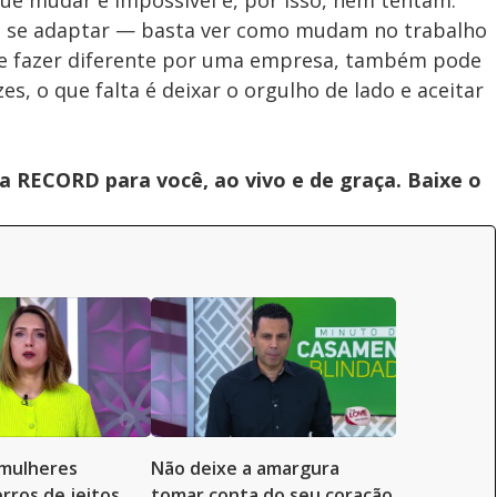
e mudar é impossível e, por isso, nem tentam.
m se adaptar — basta ver como mudam no trabalho
ue fazer diferente por uma empresa, também pode
s, o que falta é deixar o orgulho de lado e aceitar
 RECORD para você, ao vivo e de graça. Baixe o
mulheres
Não deixe a amargura
rros de jeitos
tomar conta do seu coração