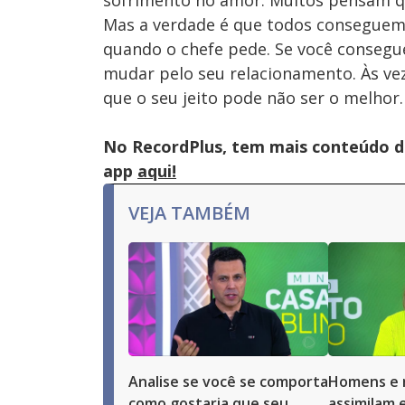
sofrimento no amor. Muitos pensam qu
Mas a verdade é que todos consegue
quando o chefe pede. Se você conseg
mudar pelo seu relacionamento. Às veze
que o seu jeito pode não ser o melhor.
No RecordPlus, tem mais conteúdo da
app
aqui!
VEJA TAMBÉM
Analise se você se comporta
Homens e 
como gostaria que seu
assimilam e