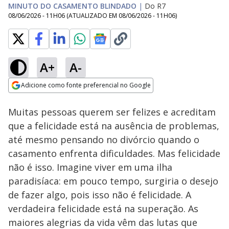
MINUTO DO CASAMENTO BLINDADO
|
Do R7
08/06/2026 - 11H06
(ATUALIZADO EM
08/06/2026 - 11H06
)
A+
A-
Loaded
:
90.59%
Adicione como fonte preferencial no Google
Subtitles
Ativar
Som
Opens in new window
Muitas pessoas querem ser felizes e acreditam
que a felicidade está na ausência de problemas,
até mesmo pensando no divórcio quando o
casamento enfrenta dificuldades. Mas felicidade
não é isso. Imagine viver em uma ilha
paradisíaca: em pouco tempo, surgiria o desejo
de fazer algo, pois isso não é felicidade. A
verdadeira felicidade está na superação. As
maiores alegrias da vida vêm das lutas que