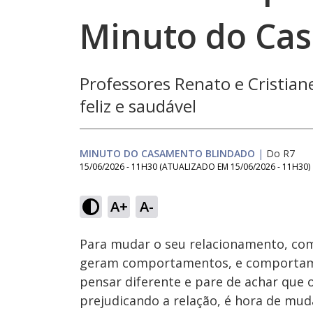
Minuto do Ca
Professores Renato e Cristia
feliz e saudável
MINUTO DO CASAMENTO BLINDADO
|
Do R7
15/06/2026 - 11H30
(ATUALIZADO EM
15/06/2026 - 11H30
)
Load
83.
A+
A-
Ativar
Som
Para mudar o seu relacionamento, c
geram comportamentos, e comportame
pensar diferente e pare de achar que o 
prejudicando a relação, é hora de mud