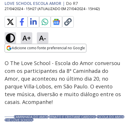
LOVE SCHOOL ESCOLA AMOR
|
Do R7
27/04/2024 - 15H27
(ATUALIZADO EM
27/04/2024 - 15H42
)
A+
A-
Loaded
:
12.07%
Adicione como fonte preferencial no Google
Ativar
Som
Opens in new window
O The Love School - Escola do Amor conversou
com os participantes da 8ª Caminhada do
Amor, que aconteceu no último dia 20, no
parque Villa-Lobos, em São Paulo. O evento
teve música, diversão e muito diálogo entre os
casais. Acompanhe!
CAMINHADA DO AMOR
RENATO E CRISTIANE CARDOSO
ESCOLA DO AMOR
THE LOVE SCHOOL