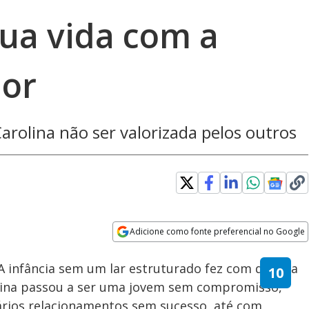
ua vida com a
mor
Carolina não ser valorizada pelos outros
Adicione como fonte preferencial no Google
Velocidade
Opens in new window
 A infância sem um lar estruturado fez com que ela
olina passou a ser uma jovem sem compromisso,
ários relacionamentos sem sucesso, até com