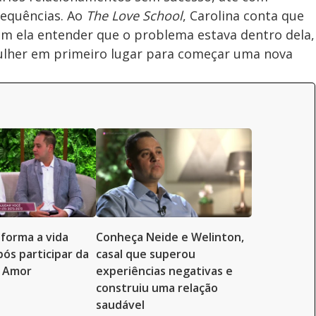
equências. Ao
The Love School
, Carolina conta que
am ela entender que o problema estava dentro dela,
mulher em primeiro lugar para começar uma nova
sforma a vida
Conheça Neide e Welinton,
ós participar da
casal que superou
o Amor
experiências negativas e
construiu uma relação
saudável