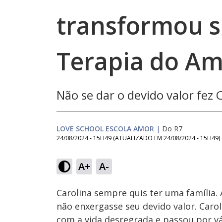
transformou s
Terapia do A
Não se dar o devido valor fez 
LOVE SCHOOL ESCOLA AMOR
|
Do R7
24/08/2024 - 15H49
(ATUALIZADO EM
24/08/2024 - 15H49
)
Loaded
:
4.49%
A+
A-
Ativar
Som
Carolina sempre quis ter uma família.
não enxergasse seu devido valor. Car
com a vida desregrada e passou por v