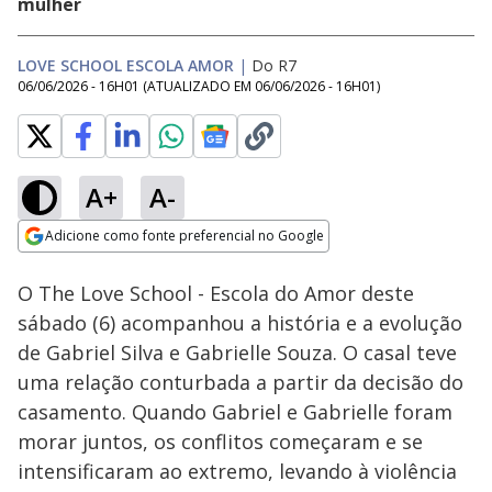
mulher
LOVE SCHOOL ESCOLA AMOR
|
Do R7
06/06/2026 - 16H01
(ATUALIZADO EM
06/06/2026 - 16H01
)
A+
A-
Loaded
:
6.85%
Adicione como fonte preferencial no Google
Ativar
Som
Opens in new window
O The Love School - Escola do Amor deste
sábado (6) acompanhou a história e a evolução
de Gabriel Silva e Gabrielle Souza. O casal teve
uma relação conturbada a partir da decisão do
casamento. Quando Gabriel e Gabrielle foram
morar juntos, os conflitos começaram e se
intensificaram ao extremo, levando à violência