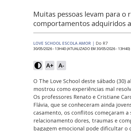
Muitas pessoas levam para o 
comportamentos adquiridos a
LOVE SCHOOL ESCOLA AMOR
|
Do R7
30/05/2026 - 13H40
(ATUALIZADO EM
30/05/2026 - 13H40
)
Loaded
:
11.99%
A+
A-
Ativar
Som
O The Love School deste sábado (30) 
mostrou como experiências mal resolv
Os professores Renato e Cristiane Car
Flávia, que se conheceram ainda joven
casamento, os conflitos começaram a 
relacionamento dores, traumas e comp
bagagem emocional pode dificultar o d