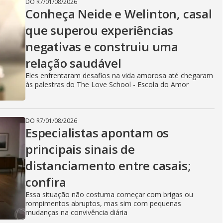
DO R7
/
01/08/2026
Conheça Neide e Welinton, casal
que superou experiências
negativas e construiu uma
relação saudável
Eles enfrentaram desafios na vida amorosa até chegaram
às palestras do The Love School - Escola do Amor
DO R7
/
01/08/2026
Especialistas apontam os
principais sinais de
distanciamento entre casais;
confira
Essa situação não costuma começar com brigas ou
rompimentos abruptos, mas sim com pequenas
mudanças na convivência diária