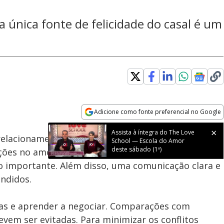
a única fonte de felicidade do casal é um
Adicione como fonte preferencial no Google
Subtitles
Velocidade
Opens in new window
Assista à íntegra do The Love
elacionamento. No entanto, ajustar as expectativas
School — Escola do Amor
deste sábado (1º)
pções no amor. Não idealizar o parceiro como a única
so importante. Além disso, uma comunicação clara e
ndidos.
ças e aprender a negociar. Comparações com
em ser evitadas. Para minimizar os conflitos