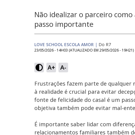
Não idealizar o parceiro como 
passo importante
LOVE SCHOOL ESCOLA AMOR
|
Do R7
23/05/2026 - 14H03
(ATUALIZADO EM
29/05/2026 - 19H21
)
Loaded
:
27.36%
A+
A-
Ativar
Som
Frustrações fazem parte de qualquer r
à realidade é crucial para evitar dece
fonte de felicidade do casal é um pas
objetiva também pode evitar mal-ente
É importante saber lidar com diferen
relacionamentos familiares também dev