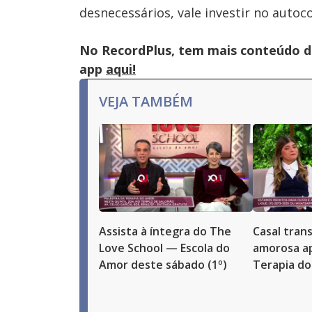
desnecessários, vale investir no auto
No RecordPlus, tem mais conteúdo da
app
aqui!
VEJA TAMBÉM
Assista à íntegra do The
Casal tran
Love School — Escola do
amorosa ap
Amor deste sábado (1º)
Terapia d