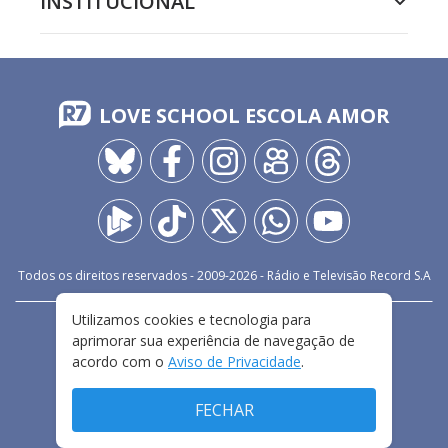
INSTITUCIONAL
LOVE SCHOOL ESCOLA AMOR
Todos os direitos reservados - 2009-
2026
- Rádio e Televisão Record S.A
Utilizamos cookies e tecnologia para
CARREIRA
FALE CONOSCO
PRIVACIDADE
aprimorar sua experiência de navegação de
TERMOS E CONDIÇÕES DE USO
acordo com o
Aviso de Privacidade
.
FECHAR