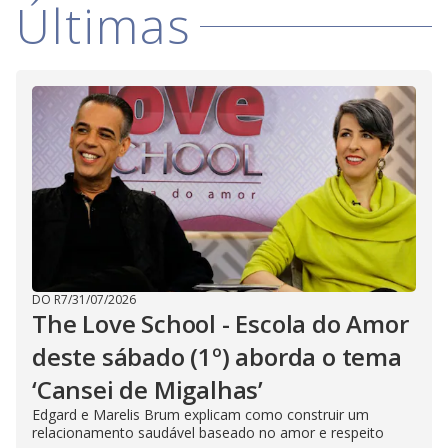
i
Últimas
d
e
o
DO R7
/
31/07/2026
The Love School - Escola do Amor
deste sábado (1º) aborda o tema
‘Cansei de Migalhas’
Edgard e Marelis Brum explicam como construir um
relacionamento saudável baseado no amor e respeito