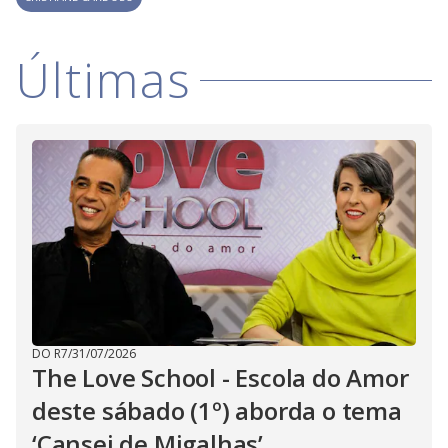
i
d
Últimas
e
o
DO R7
/
31/07/2026
The Love School - Escola do Amor
deste sábado (1º) aborda o tema
‘Cansei de Migalhas’