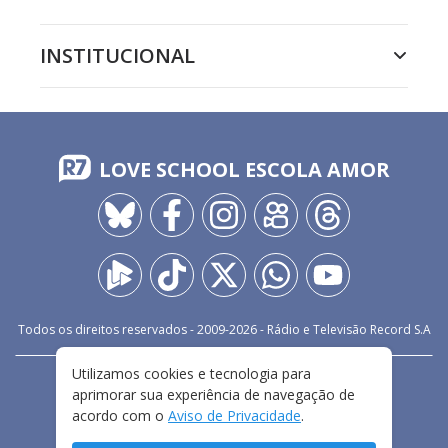
INSTITUCIONAL
LOVE SCHOOL ESCOLA AMOR
Todos os direitos reservados - 2009-
2026
- Rádio e Televisão Record S.A
Utilizamos cookies e tecnologia para
CARREIRA
FALE CONOSCO
PRIVACIDADE
aprimorar sua experiência de navegação de
TERMOS E CONDIÇÕES DE USO
acordo com o
Aviso de Privacidade
.