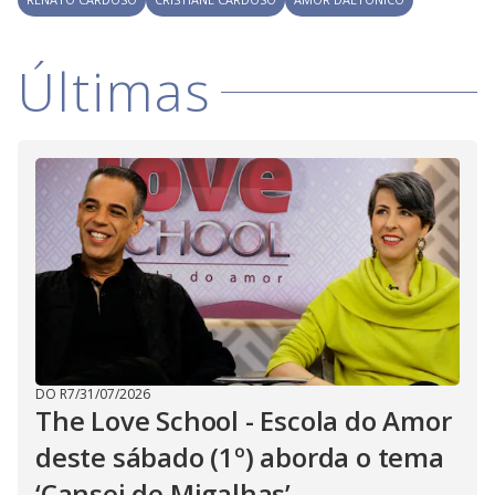
i
d
Últimas
e
o
DO R7
/
31/07/2026
The Love School - Escola do Amor
deste sábado (1º) aborda o tema
‘Cansei de Migalhas’