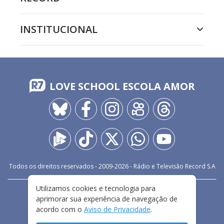
INSTITUCIONAL
LOVE SCHOOL ESCOLA AMOR
Todos os direitos reservados - 2009-
2026
- Rádio e Televisão Record S.A
Utilizamos cookies e tecnologia para
CARREIRA
FALE CONOSCO
PRIVACIDADE
aprimorar sua experiência de navegação de
TERMOS E CONDIÇÕES DE USO
acordo com o
Aviso de Privacidade
.