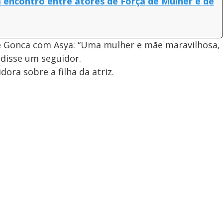
m encontro entre atores de Força de Mulher e de
e Gonca com Asya: “Uma mulher e mãe maravilhosa,
 disse um seguidor.
dora sobre a filha da atriz.