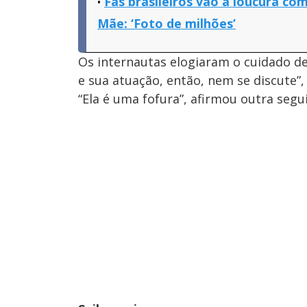
Fãs brasileiros vão à loucura co
Mãe: ‘Foto de milhões’
Os internautas elogiaram o cuidado d
e sua atuação, então, nem se discute”,
“Ela é uma fofura”, afirmou outra segui