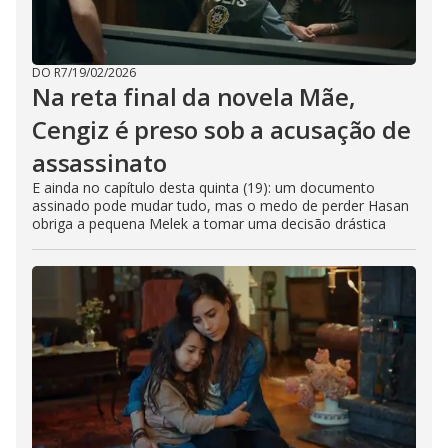
DO R7
/
19/02/2026
Na reta final da novela Mãe,
Cengiz é preso sob a acusação de
assassinato
E ainda no capítulo desta quinta (19): um documento
assinado pode mudar tudo, mas o medo de perder Hasan
obriga a pequena Melek a tomar uma decisão drástica