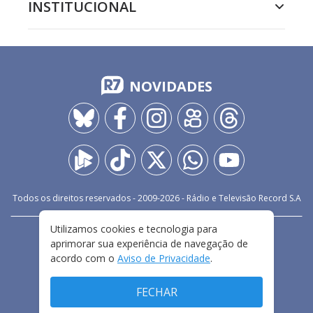
INSTITUCIONAL
NOVIDADES
Todos os direitos reservados - 2009-
2026
- Rádio e Televisão Record S.A
Utilizamos cookies e tecnologia para
CARREIRA
FALE CONOSCO
PRIVACIDADE
aprimorar sua experiência de navegação de
TERMOS E CONDIÇÕES DE USO
acordo com o
Aviso de Privacidade
.
FECHAR