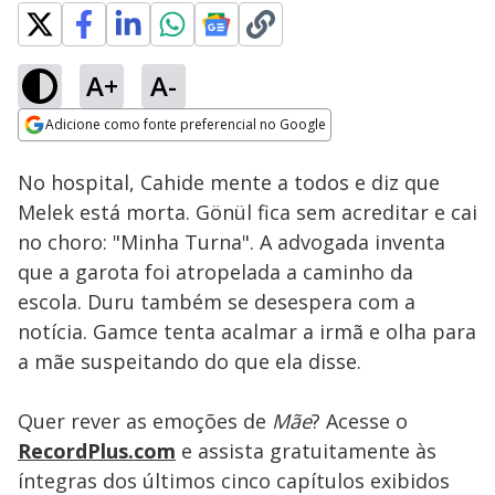
A+
A-
Loaded
:
100.00%
Adicione como fonte preferencial no Google
Ativar
Som
Opens in new window
No hospital, Cahide mente a todos e diz que
Melek está morta. Gönül fica sem acreditar e cai
no choro: "Minha Turna". A advogada inventa
que a garota foi atropelada a caminho da
escola. Duru também se desespera com a
notícia. Gamce tenta acalmar a irmã e olha para
a mãe suspeitando do que ela disse.
Quer rever as emoções de
Mãe
? Acesse o
RecordPlus.com
e assista gratuitamente às
íntegras dos últimos cinco capítulos exibidos