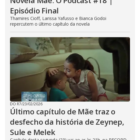
Novela Mãe: O Podcast #18 |
Episódio Final
Thamires Cioff, Larissa Yafusso e Bianca Godoi
repercutem o último capítulo da novela
DO R7
/
23/02/2026
Último capítulo de Mãe traz o
desfecho da história de Zeynep,
Sule e Melek
Capítulo desta segunda (23) vai ao ar às 21h, na RECORD