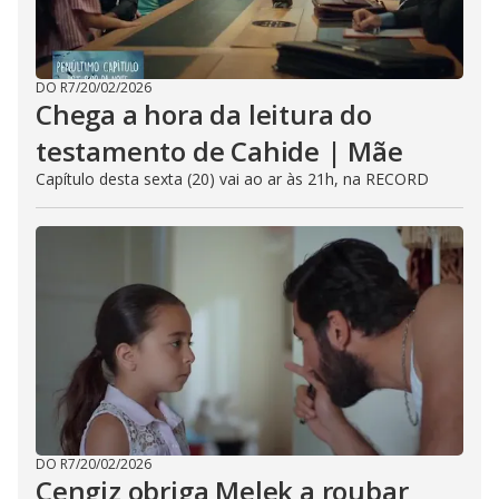
DO R7
/
20/02/2026
Chega a hora da leitura do
testamento de Cahide | Mãe
Capítulo desta sexta (20) vai ao ar às 21h, na RECORD
DO R7
/
20/02/2026
Cengiz obriga Melek a roubar