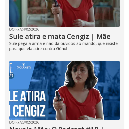
DO R7
/
24/02/2026
Sule atira e mata Cengiz | Mãe
Sule pega a arma e não dá ouvidos ao marido, que insiste
para que ela atire contra Gönul
DO R7
/
23/02/2026