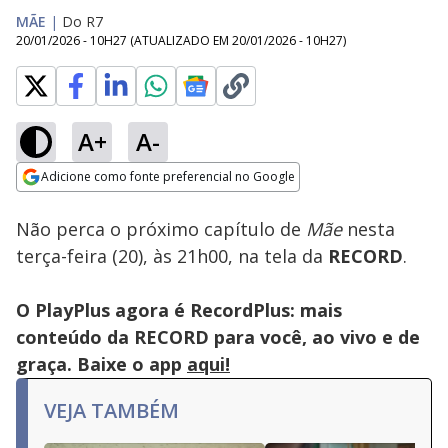
MÃE
|
Do R7
20/01/2026 - 10H27
(ATUALIZADO EM
20/01/2026 - 10H27
)
A+
A-
Loaded
:
100.00%
Adicione como fonte preferencial no Google
Subtitles
Ativar
Som
Opens in new window
Turna tem final feliz
Não perca o próximo capítulo de
Mãe
nesta
ao lado de Zeynep |
Mãe
terça-feira (20), às 21h00, na tela da
RECORD
.
O PlayPlus agora é RecordPlus: mais
conteúdo da RECORD para você, ao vivo e de
graça. Baixe o app
aqui!
VEJA TAMBÉM