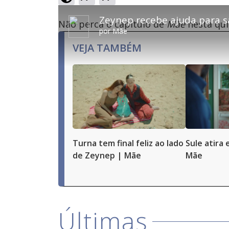
Tocar
Tur
This
Próximo
is
Zeynep recebe ajuda para sa
Vídeo
Não perca o capítulo de
Mãe
nesta quin
a
por
Mãe
modal
window.
This
VEJA TAMBÉM
modal
can
be
closed
by
pressing
the
Escape
key
or
activating
the
close
Turna tem final feliz ao lado
Sule atira
button.
de Zeynep | Mãe
Mãe
Últimas